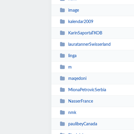
image
kalendar2009
KarinSaportaTKOB
lauratannerSwisserland
linga
m
maqedoni
MionaPetrovicSerbia
NasserFrance
nmk
paulibeyCanada