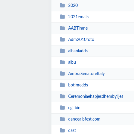
2020
2021emails
AABTirane
Adm2010foto
albaniadds
albu
AmbraSenatoreItaly
botimedds
Ceremoniaehapjesdhembylljes
cgi-bin
dancealbfest.com
dast