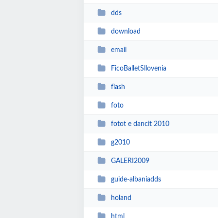
dds
download
email
FicoBalletSllovenia
flash
foto
fotot e dancit 2010
g2010
GALERI2009
guide-albaniadds
holand
html