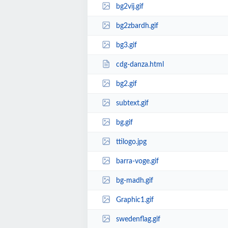
bg2vij.gif
bg2zbardh.gif
bg3.gif
cdg-danza.html
bg2.gif
subtext.gif
bg.gif
ttilogo.jpg
barra-voge.gif
bg-madh.gif
Graphic1.gif
swedenflag.gif