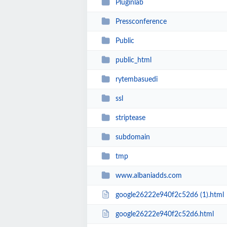
Pluginlab
Pressconference
Public
public_html
rytembasuedi
ssl
striptease
subdomain
tmp
www.albaniadds.com
google26222e940f2c52d6 (1).html
google26222e940f2c52d6.html