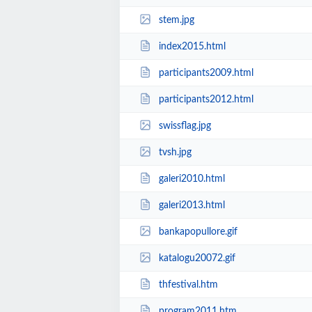
stem.jpg
index2015.html
participants2009.html
participants2012.html
swissflag.jpg
tvsh.jpg
galeri2010.html
galeri2013.html
bankapopullore.gif
katalogu20072.gif
thfestival.htm
program2011.htm