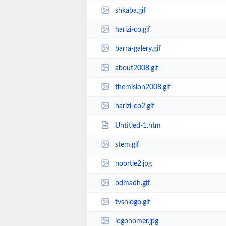
shkaba.gif
harizi-co.gif
barra-galery.gif
about2008.gif
themision2008.gif
harizi-co2.gif
Untitled-1.htm
stem.gif
noortje2.jpg
bdmadh.gif
tvshlogo.gif
logohomer.jpg