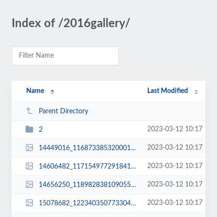
Index of /2016gallery/
Name
Last Modified
Parent Directory
2023-03-12 10:17
2
2023-03-12 10:17
14449016_1168733853200010_8623611777427456829_n.jpg
2023-03-12 10:17
14606482_1171549772918418_4432134266349155644_n.jpg
2023-03-12 10:17
14656250_1189828381090557_1617599782636338_n.jpg
2023-03-12 10:17
15078682_1223403507733044_4389307635880107232_n.jpg