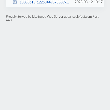
2023-03-12 10:17
15085613_1225344987538896_5928940833152252778_n.jpg
Proudly Served by LiteSpeed Web Server at dancealbfest.com Port
443